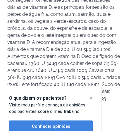
conseguem fornecer até 20% das necessidades
diárias de vitamina D, e as principais fontes são os
peixes de água fria, como atum, salmão, truta e
sardinha, os vegetais verde-escuros, caso do
brócolis, da couve, do espinafre e da escarola, a
gema de ovo e o leite integral ou enriquecido com
vitamina D. A recomendação atual para a ingestão
diária de vitamina D é de 200 IU ou 5μg (adultos)
Alimentos que contém vitamina D Óleo de fígado de
bacalhau 1360 IU 34μg cada colher de sopa (13.6g)
Arenque cru 1640 IU 41μg cada 100g Cavala crua
360 IU 9μg cada 100g Ovo 20IU 0.5μg cada unidade
(50g) Leite fortificado 40 IU 1μg cada 100ml Suco de
laranja fortificado 40 IU 1μg cada 100ml Cereais
matinais prontos 40-140 IU 1-3.5μg cada 100g
READ MORE...